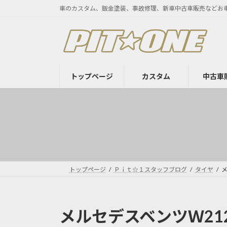
コ
ナ
車のカスタム、鈑金塗装、事故修理、新車中古車販売などお
ン
ビ
テ
ゲ
ン
ー
ツ
シ
へ
ョ
トップページ
カスタム
中古車
ス
ン
キ
に
ッ
移
プ
動
トップページ
Ｐｉｔ☆１スタッフブログ
タイヤ
メルセデスベンツＷ2