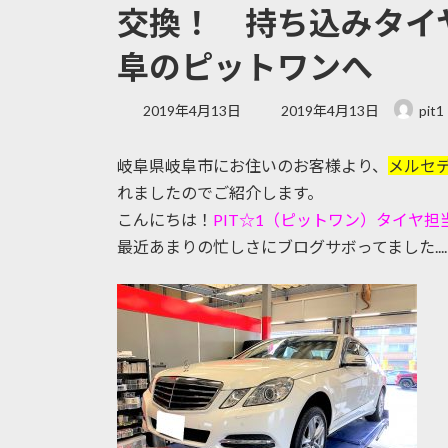
交換！ 持ち込みタイ
阜のピットワンへ
最
2019年4月13日
2019年4月13日
pit1
終
更
岐阜県岐阜市にお住いのお客様より、
メルセ
新
日
れましたのでご紹介します。
時
こんにちは！
PIT☆1（ピットワン）タイヤ担
:
最近あまりの忙しさにブログサボってました....