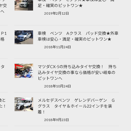
イヤ交
足・確実のピットワン★
ンへ
2019年2月12日
Ｐ1
車検 ベンツ Aクラス パッド交換★外車
価格
車検は安心・満足・確実のピットワン★
2018年11月24日
 タ
マツダCX-5の持ち込みタイヤ交換！ 持ち
込みタイヤ交換の事なら価格が安い岐阜の
ピットワンへ
2018年10月24日
換と
メルセデスベンツ ゲレンデバーゲン Ｇ
た！
グラス タイヤ＆ホイール22インチを装
着！
2018年9月23日