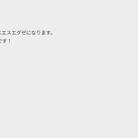
スエスエグゼになります。
です！