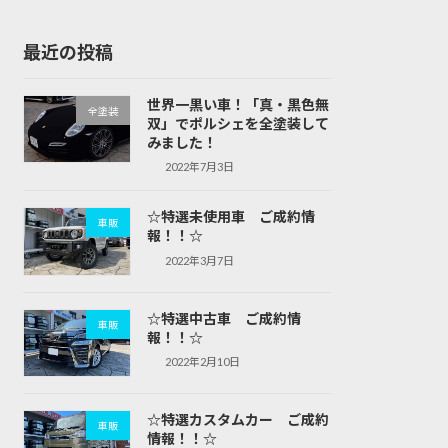
最近の投稿
世界一黒い車！「真・黒色無
全塗装
双」でポルシェを全塗装して
みました！
2022年7月3日
☆特選未使用車 ご成約情
車販
報！！☆
2022年3月7日
☆特選中古車 ご成約情
車販
報！！☆
2022年2月10日
☆特選カスタムカー ご成約
車販
情報！！☆