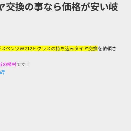
ヤ交換の事なら価格が安い岐
デスベンツＷ212Ｅクラスの持ち込みタイヤ交換
を依頼さ
当の植村
です！