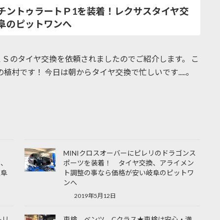
チントゥラートＰ1を装着！レクサスタイヤ交
阜のピットワンへ
Ｓのタイヤ交換を依頼されましたのでご紹介します。 こ
植村です！ 今日は朝からタイヤ交換で忙しいです.....。
MINIクロスオーバーにピレリのドラゴンス
換、
ポーツを装着！ タイヤ交換、アライメン
岐阜
ト調整の事なら価格が安い岐阜のピットワ
ンへ
2019年5月12日
レリ
車検 ベンツ Cクラス★車検は安心・満