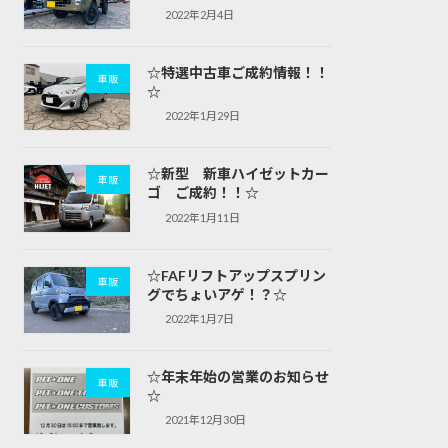
2022年2月4日
☆特選中古車ご成約情報！！
車販
☆
2022年1月29日
☆新型 新車ハイゼットカー
車販
ゴ ご成約！！☆
2022年1月11日
☆FAFリフトアップスプリン
車販
グでちょいアゲ！？☆
2022年1月7日
☆年末年始の営業のお知らせ
車販
☆
2021年12月30日