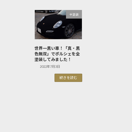
全塗装
世界一黒い車！「真・黒
色無双」でポルシェを全
塗装してみました！
2022年7月3日
続きを読む