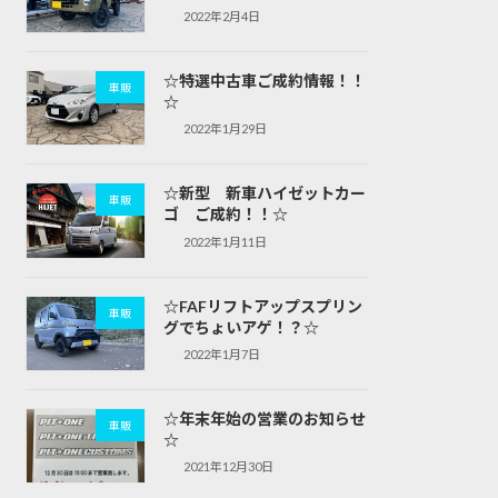
2022年2月4日
☆特選中古車ご成約情報！！
車販
☆
2022年1月29日
☆新型 新車ハイゼットカー
車販
ゴ ご成約！！☆
2022年1月11日
☆FAFリフトアップスプリン
車販
グでちょいアゲ！？☆
2022年1月7日
☆年末年始の営業のお知らせ
車販
☆
2021年12月30日