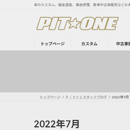
コ
ナ
車のカスタム、鈑金塗装、事故修理、新車中古車販売などお
ン
ビ
テ
ゲ
ン
ー
ツ
シ
へ
ョ
トップページ
カスタム
中古車
ス
ン
キ
に
ッ
移
プ
動
トップページ
Ｐｉｔ☆１スタッフブログ
2022年7月
2022年7月