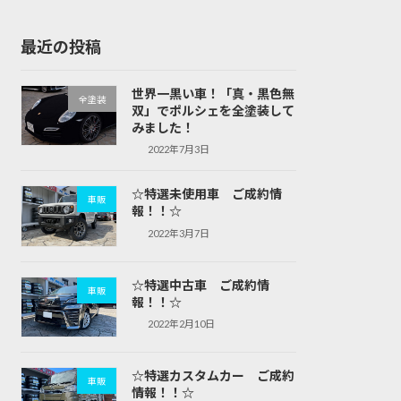
最近の投稿
世界一黒い車！「真・黒色無
全塗装
双」でポルシェを全塗装して
みました！
2022年7月3日
☆特選未使用車 ご成約情
車販
報！！☆
2022年3月7日
☆特選中古車 ご成約情
車販
報！！☆
2022年2月10日
☆特選カスタムカー ご成約
車販
情報！！☆