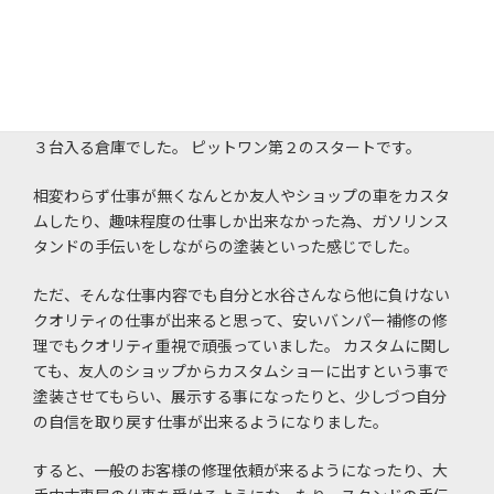
岐阜県笠松に新規ガソリンスタンドオープン。 そこは居抜き
でガソリンスタンドの横に倉庫があり、移転する事になりま
す。
移転先の倉庫は念願の塗装ブース（スパネージ）が入り、後
３台入る倉庫でした。 ピットワン第２のスタートです。
相変わらず仕事が無くなんとか友人やショップの車をカスタ
ムしたり、趣味程度の仕事しか出来なかった為、ガソリンス
タンドの手伝いをしながらの塗装といった感じでした。
ただ、そんな仕事内容でも自分と水谷さんなら他に負けない
クオリティの仕事が出来ると思って、安いバンパー補修の修
理でもクオリティ重視で頑張っていました。 カスタムに関し
ても、友人のショップからカスタムショーに出すという事で
塗装させてもらい、展示する事になったりと、少しづつ自分
の自信を取り戻す仕事が出来るようになりました。
すると、一般のお客様の修理依頼が来るようになったり、大