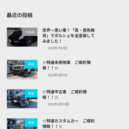
最近の投稿
世界一黒い車！「真・黒色無
全塗装
双」でポルシェを全塗装して
みました！
2022年7月3日
☆特選未使用車 ご成約情
車販
報！！☆
2022年3月7日
☆特選中古車 ご成約情
車販
報！！☆
2022年2月10日
☆特選カスタムカー ご成約
車販
情報！！☆