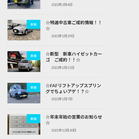
2022年2月4日
☆特選中古車ご成約情報！！
車販
☆
2022年1月29日
☆新型 新車ハイゼットカー
車販
ゴ ご成約！！☆
2022年1月11日
☆FAFリフトアップスプリン
車販
グでちょいアゲ！？☆
2022年1月7日
☆年末年始の営業のお知らせ
車販
☆
2021年12月30日