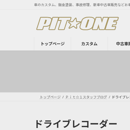
コ
ナ
車のカスタム、鈑金塗装、事故修理、新車中古車販売などお
ン
ビ
テ
ゲ
ン
ー
ツ
シ
へ
ョ
トップページ
カスタム
中古車
ス
ン
キ
に
ッ
移
プ
動
トップページ
Ｐｉｔ☆１スタッフブログ
ドライブレ
ドライブレコーダー