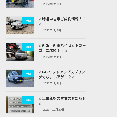
2022年2月4日
☆特選中古車ご成約情報！！
車販
☆
2022年1月29日
☆新型 新車ハイゼットカー
車販
ゴ ご成約！！☆
2022年1月11日
☆FAFリフトアップスプリン
車販
グでちょいアゲ！？☆
2022年1月7日
☆年末年始の営業のお知らせ
車販
☆
2021年12月30日