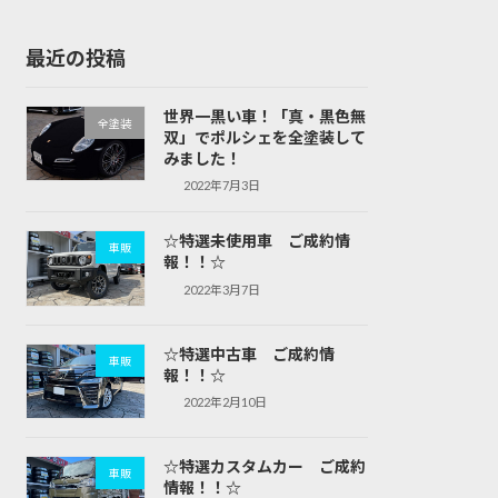
最近の投稿
世界一黒い車！「真・黒色無
全塗装
双」でポルシェを全塗装して
みました！
2022年7月3日
☆特選未使用車 ご成約情
車販
報！！☆
2022年3月7日
☆特選中古車 ご成約情
車販
報！！☆
2022年2月10日
☆特選カスタムカー ご成約
車販
情報！！☆