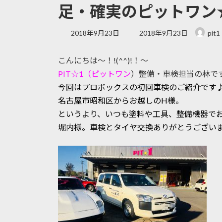
足・確実のピットワン
最
2018年9月23日
2018年9月23日
pit1
終
更
こんにちは～！!(^^)!！～
新
日
PIT☆1（ピットワン
）整備・車検担当の林で
時
今回はプロボックスの初回車検のご紹介です
:
名古屋市昭和区からお越しのH様。
というより、いつも塗料や工具、整備機器で
堀内様。車検とタイヤ交換ありがとうござい