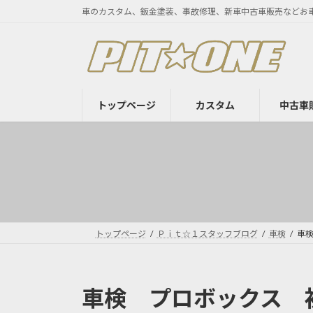
コ
ナ
車のカスタム、鈑金塗装、事故修理、新車中古車販売などお
ン
ビ
テ
ゲ
ン
ー
ツ
シ
へ
ョ
トップページ
カスタム
中古車
ス
ン
キ
に
ッ
移
プ
動
トップページ
Ｐｉｔ☆１スタッフブログ
車検
車
車検 プロボックス 