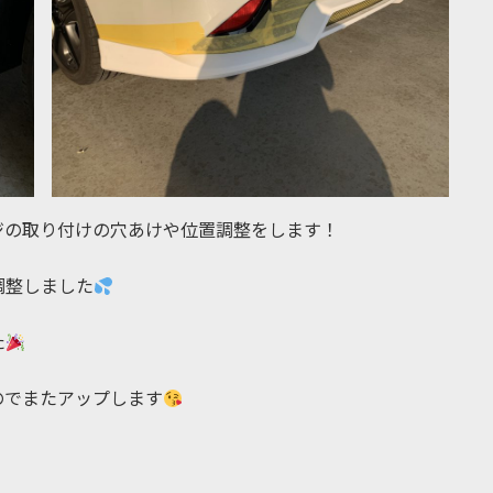
ジの取り付けの穴あけや位置調整をします！
調整しました
た
のでまたアップします