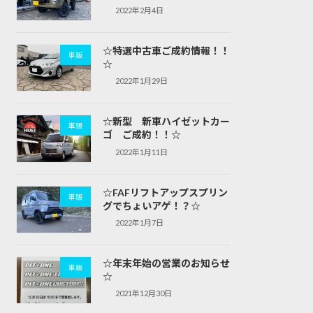
2022年2月4日
☆特選中古車ご成約情報！！
車販
☆
2022年1月29日
☆新型 新車ハイゼットカー
車販
ゴ ご成約！！☆
2022年1月11日
☆FAFリフトアップスプリン
車販
グでちょいアゲ！？☆
2022年1月7日
☆年末年始の営業のお知らせ
車販
☆
2021年12月30日