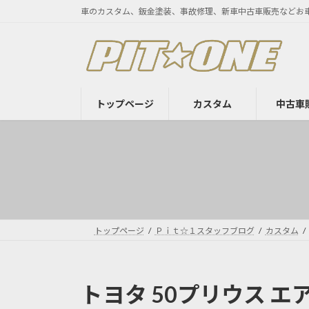
コ
ナ
車のカスタム、鈑金塗装、事故修理、新車中古車販売などお
ン
ビ
テ
ゲ
ン
ー
ツ
シ
へ
ョ
トップページ
カスタム
中古車
ス
ン
キ
に
ッ
移
プ
動
トップページ
Ｐｉｔ☆１スタッフブログ
カスタム
トヨタ 50プリウス 