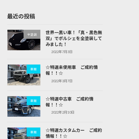
最近の投稿
世界一黒い車！「真・黒色無
全塗装
双」でポルシェを全塗装して
みました！
2022年7月3日
☆特選未使用車 ご成約情
車販
報！！☆
2022年3月7日
☆特選中古車 ご成約情
車販
報！！☆
2022年2月10日
☆特選カスタムカー ご成約
車販
情報！！☆