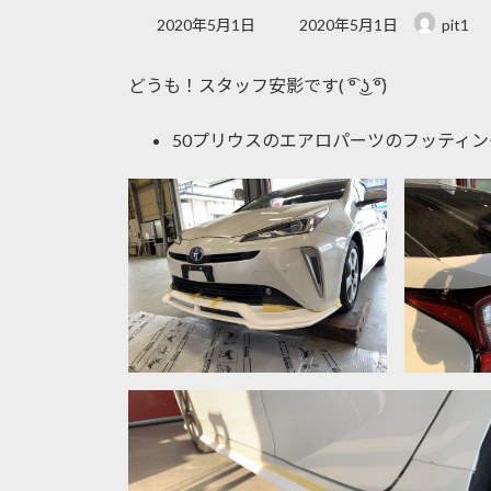
最
2020年5月1日
2020年5月1日
pit1
終
更
どうも！スタッフ安影です( ͡° ͜ʖ ͡°)
新
日
時
50プリウスのエアロパーツのフッティ
: