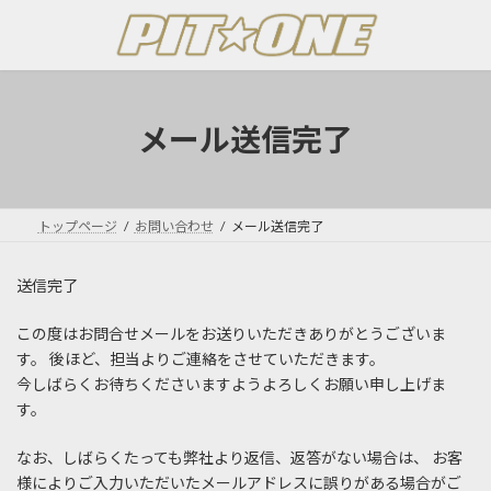
コ
ナ
ン
ビ
テ
ゲ
ン
ー
ツ
シ
へ
ョ
メール送信完了
ス
ン
キ
に
ッ
移
プ
動
トップページ
お問い合わせ
メール送信完了
送信完了
この度はお問合せメールをお送りいただきありがとうございま
す。 後ほど、担当よりご連絡をさせていただきます。
今しばらくお待ちくださいますようよろしくお願い申し上げま
す。
なお、しばらくたっても弊社より返信、返答がない場合は、 お客
様によりご入力いただいたメールアドレスに誤りがある場合がご